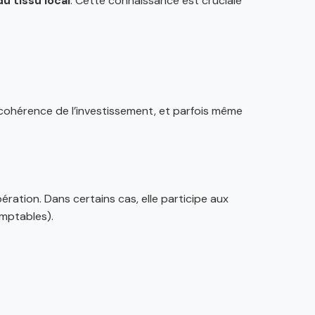
u tissu local
. Cette connaissance est cruciale
la cohérence de l’investissement, et parfois même
ration. Dans certains cas, elle participe aux
omptables).