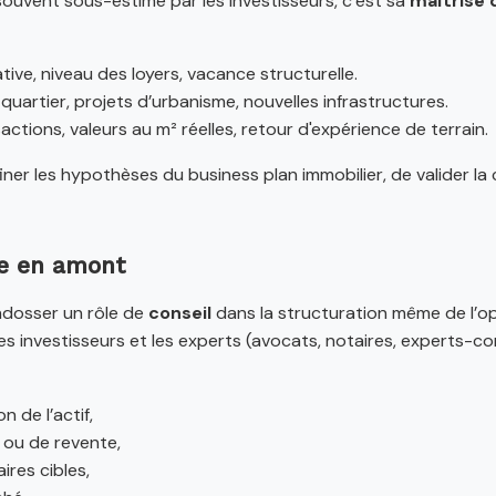
souvent sous-estimé par les investisseurs, c’est sa
maîtrise d
ive, niveau des loyers, vacance structurelle.
 quartier, projets d’urbanisme, nouvelles infrastructures.
ctions, valeurs au m² réelles, retour d'expérience de terrain.
ffiner les hypothèses du business plan immobilier, de valider 
ue en amont
ndosser un rôle de
conseil
dans la structuration même de l’opé
es investisseurs et les experts (avocats, notaires, experts-c
 de l’actif,
e ou de revente,
ires cibles,