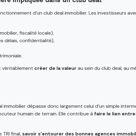
ière impliquée dans un club deal
fonctionnement d’un club deal immobilier. Les investisseurs a
obilier, fiscalité locale),
 délais, confidentialité),
rimoniale.
t véritablement
créer de la valeur
au sein du club deal, au mê
l immobilier dépasse donc largement celui d’un simple intermédi
locuteur humain de terrain. Elle contribue à
faire le lien entr
 TRI final,
savoir s’entourer des bonnes agences immobil