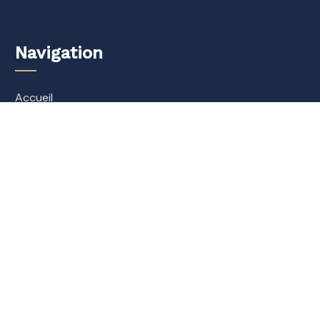
Navigation
Accueil
Qui sommes-nous
FAQ Club Deal Immobilier
Contact
Mentions légales
Contact
Agent Mandataire France